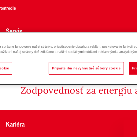
ostredie
Servis
správne fungovanie našej stránky, prispôsobenie obsahu a reklám, poskytovanie funkcií so
ump Stratos MAXO-D-R7 DN 32-65
oužívaní našej stránky tiež zdieľame s našimi sociálnymi médiami, reklamnými a analytickými
ookie
Prijmite iba nevyhnutné súbory cookie
Pr
Zodpovednosť za energiu a
Kariéra