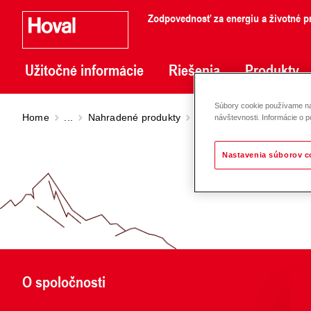
Zodpovednosť za energiu a životné pr
Užitočné informácie
Riešenia
Produkty
Súbory cookie používame na 
Home
...
Nahradené produkty
Premium smart double p
návštevnosti. Informácie o p
Nastavenia súborov c
O spoločnosti