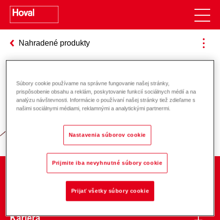
Nahradené produkty
Súbory cookie používame na správne fungovanie našej stránky,
Zodpovednosť za energiu a životné
prispôsobenie obsahu a reklám, poskytovanie funkcií sociálnych médií a na
analýzu návštevnosti. Informácie o používaní našej stránky tiež zdieľame s
prostredie
našimi sociálnymi médiami, reklamnými a analytickými partnermi.
Nastavenia súborov cookie
Prijmite iba nevyhnutné súbory cookie
O spoločnosti
Prijať všetky súbory cookie
Kariéra