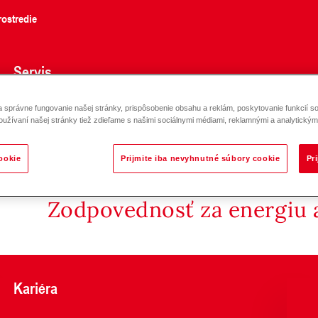
ostredie
Servis
správne fungovanie našej stránky, prispôsobenie obsahu a reklám, poskytovanie funkcií so
ratos MAXO-R7 DN 65-100
oužívaní našej stránky tiež zdieľame s našimi sociálnymi médiami, reklamnými a analytickými
ookie
Prijmite iba nevyhnutné súbory cookie
Pr
Zodpovednosť za energiu a
Kariéra