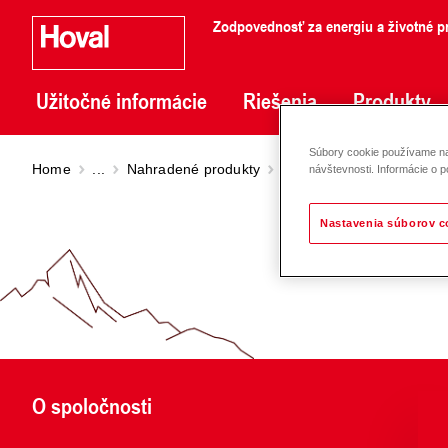
Zodpovednosť za energiu a životné pr
Užitočné informácie
Riešenia
Produkty
Súbory cookie používame na 
Home
...
Nahradené produkty
Premium smart pump St
návštevnosti. Informácie o p
Nastavenia súborov c
O spoločnosti