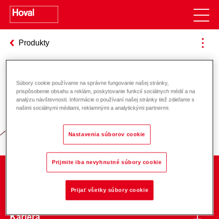
Produkty
Súbory cookie používame na správne fungovanie našej stránky,
Zodpovednosť za energiu a životné
prispôsobenie obsahu a reklám, poskytovanie funkcií sociálnych médií a na
analýzu návštevnosti. Informácie o používaní našej stránky tiež zdieľame s
prostredie
našimi sociálnymi médiami, reklamnými a analytickými partnermi.
Nastavenia súborov cookie
Prijmite iba nevyhnutné súbory cookie
O spoločnosti
Prijať všetky súbory cookie
Kariéra