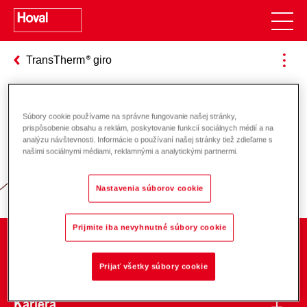
TransTherm
giro
Súbory cookie používame na správne fungovanie našej stránky,
Zodpovednosť za energiu a životné
prispôsobenie obsahu a reklám, poskytovanie funkcií sociálnych médií a na
analýzu návštevnosti. Informácie o používaní našej stránky tiež zdieľame s
prostredie
našimi sociálnymi médiami, reklamnými a analytickými partnermi.
Nastavenia súborov cookie
Prijmite iba nevyhnutné súbory cookie
O spoločnosti
Prijať všetky súbory cookie
Kariéra