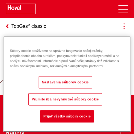
TopGas
classic
Súbory cookie používame na správne fungovanie našej stránky,
Zodpovednosť za energiu a životné
prispôsobenie obsahu a reklám, poskytovanie funkcií sociálnych médií a na
analýzu návštevnosti. Informácie o používaní našej stránky tiež zdieľame s
prostredie
našimi sociálnymi médiami, reklamnými a analytickými partnermi.
Nastavenia súborov cookie
Prijmite iba nevyhnutné súbory cookie
O spoločnosti
Prijať všetky súbory cookie
Kariéra