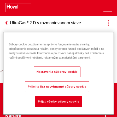
UltraGas
2 D v rozmontovanom stave
Súbory cookie používame na správne fungovanie našej stránky,
Zodpovednosť za energiu a životné
prispôsobenie obsahu a reklám, poskytovanie funkcií sociálnych médií a na
analýzu návštevnosti. Informácie o používaní našej stránky tiež zdieľame s
prostredie
našimi sociálnymi médiami, reklamnými a analytickými partnermi.
Nastavenia súborov cookie
Prijmite iba nevyhnutné súbory cookie
O spoločnosti
Prijať všetky súbory cookie
Kariéra