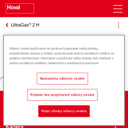
UltraGas
2 H
Súbory cookie používame na správne fungovanie našej stránky,
Zodpovednosť za energiu a životné
prispôsobenie obsahu a reklám, poskytovanie funkcií sociálnych médií a na
analýzu návštevnosti. Informácie o používaní našej stránky tiež zdieľame s
prostredie
našimi sociálnymi médiami, reklamnými a analytickými partnermi.
Nastavenia súborov cookie
Prijmite iba nevyhnutné súbory cookie
O spoločnosti
Prijať všetky súbory cookie
Kariéra