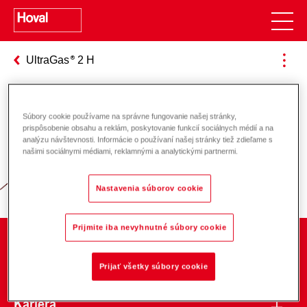
UltraGas
2 H
Súbory cookie používame na správne fungovanie našej stránky,
Zodpovednosť za energiu a životné
prispôsobenie obsahu a reklám, poskytovanie funkcií sociálnych médií a na
analýzu návštevnosti. Informácie o používaní našej stránky tiež zdieľame s
prostredie
našimi sociálnymi médiami, reklamnými a analytickými partnermi.
Nastavenia súborov cookie
Prijmite iba nevyhnutné súbory cookie
O spoločnosti
Prijať všetky súbory cookie
Kariéra