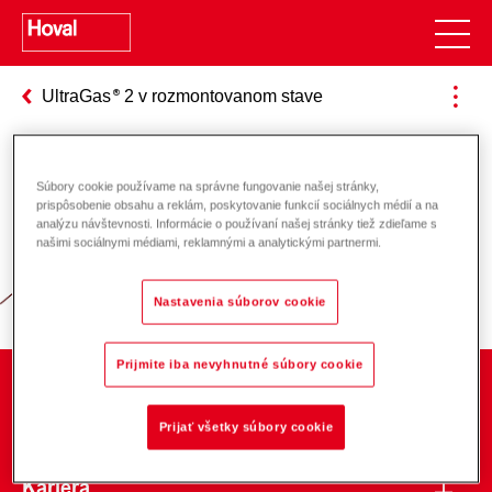
UltraGas
2 v rozmontovanom stave
Súbory cookie používame na správne fungovanie našej stránky,
Zodpovednosť za energiu a životné
prispôsobenie obsahu a reklám, poskytovanie funkcií sociálnych médií a na
analýzu návštevnosti. Informácie o používaní našej stránky tiež zdieľame s
prostredie
našimi sociálnymi médiami, reklamnými a analytickými partnermi.
Nastavenia súborov cookie
Prijmite iba nevyhnutné súbory cookie
O spoločnosti
Prijať všetky súbory cookie
Kariéra