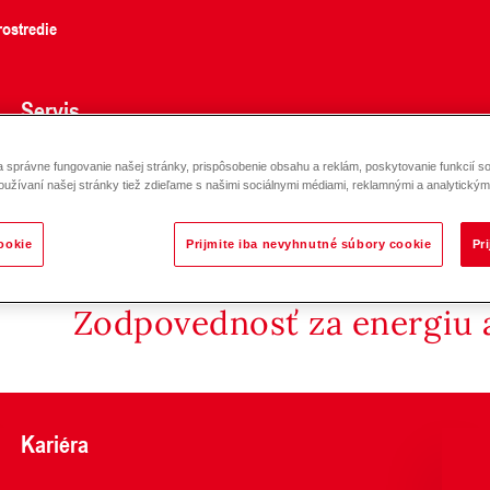
ostredie
Servis
správne fungovanie našej stránky, prispôsobenie obsahu a reklám, poskytovanie funkcií so
oužívaní našej stránky tiež zdieľame s našimi sociálnymi médiami, reklamnými a analytickými
ookie
Prijmite iba nevyhnutné súbory cookie
Pr
Zodpovednosť za energiu a
Kariéra