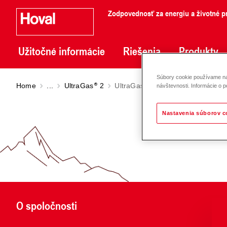
Zodpovednosť za energiu a životné pr
Užitočné informácie
Riešenia
Produkty
Súbory cookie používame na 
Home
...
UltraGas
2
UltraGas
2 (125-500)
návštevnosti. Informácie o p
Nastavenia súborov c
O spoločnosti