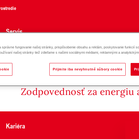
ostredie
Servis
správne fungovanie našej stránky, prispôsobenie obsahu a reklám, poskytovanie funkcií so
oužívaní našej stránky tiež zdieľame s našimi sociálnymi médiami, reklamnými a analytickými
ookie
Prijmite iba nevyhnutné súbory cookie
Pr
Zodpovednosť za energiu a
Kariéra