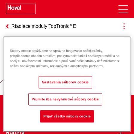
Riadiace moduly TopTronic
E
Súbory cookie používame na správne fungovanie našej stránky,
Zodpovednosť za energiu a životné
prispôsobenie obsahu a reklám, poskytovanie funkcií sociálnych médií a na
analýzu návštevnosti. Informácie o používaní našej stránky tiež zdieľame s
prostredie
našimi sociálnymi médiami, reklamnými a analytickými partnermi.
Nastavenia súborov cookie
Prijmite iba nevyhnutné súbory cookie
O spoločnosti
Prijať všetky súbory cookie
Kariéra