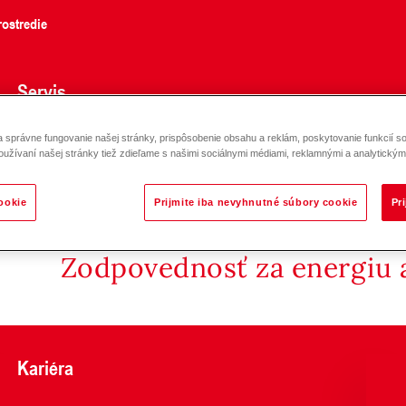
ostredie
Servis
správne fungovanie našej stránky, prispôsobenie obsahu a reklám, poskytovanie funkcií so
ex V na stenu/podlahu, 10 barov, 120 °C V 6-350
oužívaní našej stránky tiež zdieľame s našimi sociálnymi médiami, reklamnými a analytickými
ookie
Prijmite iba nevyhnutné súbory cookie
Pr
Zodpovednosť za energiu a
Kariéra