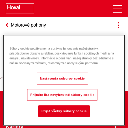
Motorové pohony
Súbory cookie používame na správne fungovanie našej stránky,
Zodpovednosť za energiu a životné
prispôsobenie obsahu a reklám, poskytovanie funkcií sociálnych médií a na
analýzu návštevnosti. Informácie o používaní našej stránky tiež zdieľame s
prostredie
našimi sociálnymi médiami, reklamnými a analytickými partnermi.
Nastavenia súborov cookie
Prijmite iba nevyhnutné súbory cookie
O spoločnosti
Prijať všetky súbory cookie
Kariéra