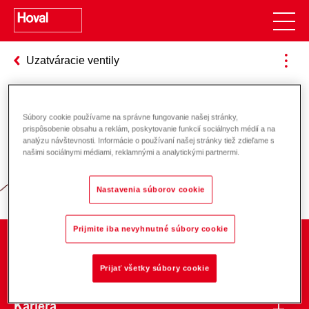
Uzatváracie ventily
Súbory cookie používame na správne fungovanie našej stránky,
Zodpovednosť za energiu a životné
prispôsobenie obsahu a reklám, poskytovanie funkcií sociálnych médií a na
analýzu návštevnosti. Informácie o používaní našej stránky tiež zdieľame s
prostredie
našimi sociálnymi médiami, reklamnými a analytickými partnermi.
Nastavenia súborov cookie
Prijmite iba nevyhnutné súbory cookie
O spoločnosti
Prijať všetky súbory cookie
Kariéra