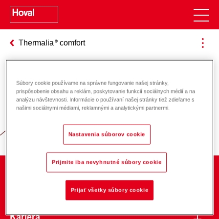
Thermalia
comfort
Súbory cookie používame na správne fungovanie našej stránky,
Zodpovednosť za energiu a životné
prispôsobenie obsahu a reklám, poskytovanie funkcií sociálnych médií a na
analýzu návštevnosti. Informácie o používaní našej stránky tiež zdieľame s
prostredie
našimi sociálnymi médiami, reklamnými a analytickými partnermi.
Nastavenia súborov cookie
Prijmite iba nevyhnutné súbory cookie
O spoločnosti
Prijať všetky súbory cookie
Kariéra