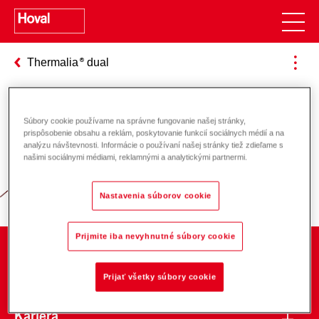
Thermalia
dual
Súbory cookie používame na správne fungovanie našej stránky,
Zodpovednosť za energiu a životné
prispôsobenie obsahu a reklám, poskytovanie funkcií sociálnych médií a na
analýzu návštevnosti. Informácie o používaní našej stránky tiež zdieľame s
prostredie
našimi sociálnymi médiami, reklamnými a analytickými partnermi.
Nastavenia súborov cookie
Prijmite iba nevyhnutné súbory cookie
O spoločnosti
Prijať všetky súbory cookie
Kariéra