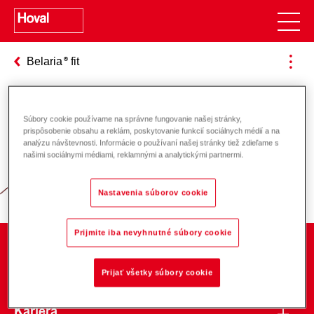
Belaria
fit
Súbory cookie používame na správne fungovanie našej stránky,
Zodpovednosť za energiu a životné
prispôsobenie obsahu a reklám, poskytovanie funkcií sociálnych médií a na
analýzu návštevnosti. Informácie o používaní našej stránky tiež zdieľame s
prostredie
našimi sociálnymi médiami, reklamnými a analytickými partnermi.
Nastavenia súborov cookie
Prijmite iba nevyhnutné súbory cookie
O spoločnosti
Prijať všetky súbory cookie
Kariéra