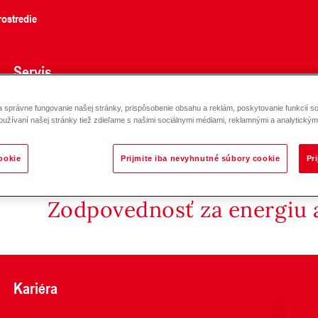
ostredie
Servis
správne fungovanie našej stránky, prispôsobenie obsahu a reklám, poskytovanie funkcií so
oužívaní našej stránky tiež zdieľame s našimi sociálnymi médiami, reklamnými a analytickými
ookie
Prijmite iba nevyhnutné súbory cookie
Pr
Zodpovednosť za energiu a
Kariéra