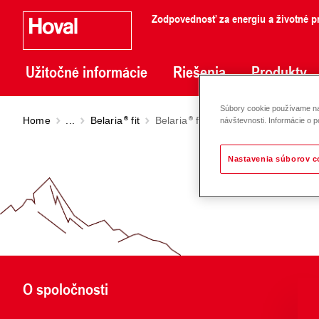
Zodpovednosť za energiu a životné pr
Užitočné informácie
Riešenia
Produkty
Súbory cookie používame na 
Home
...
Belaria
fit
Belaria
fit (8-26)
návštevnosti. Informácie o p
Nastavenia súborov c
O spoločnosti