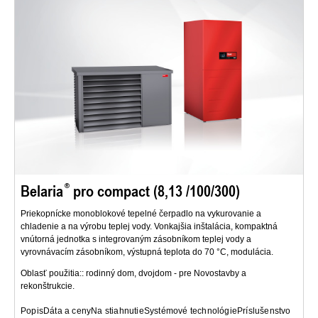
Belaria
pro compact (8,13 /100/300)
Priekopnícke monoblokové tepelné čerpadlo na vykurovanie a
chladenie a na výrobu teplej vody. Vonkajšia inštalácia, kompaktná
vnútorná jednotka s integrovaným zásobníkom teplej vody a
vyrovnávacím zásobníkom, výstupná teplota do 70 °C, modulácia.
Oblasť použitia:: rodinný dom, dvojdom - pre Novostavby a
rekonštrukcie.
Popis
Dáta a ceny
Na stiahnutie
Systémové technológie
Príslušenstvo