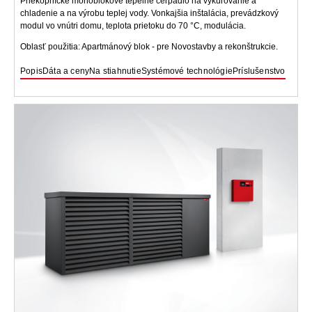
Priekopnícke monoblokové tepelné čerpadlo na vykurovanie a
chladenie a na výrobu teplej vody. Vonkajšia inštalácia, prevádzkový
modul vo vnútri domu, teplota prietoku do 70 °C, modulácia.
Oblasť použitia: Apartmánový blok - pre Novostavby a rekonštrukcie.
Popis
Dáta a ceny
Na stiahnutie
Systémové technológie
Príslušenstvo