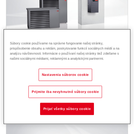
Súbory cookie používame na správne fungovanie našej stránky,
prispôsobenie obsahu a reklám, poskytovanie funkcií sociálnych médií a na
analýzu návštevnosti. Informácie o používaní našej stránky tiež zdieľame s
Belaria
pro comfort (8-15)
našimi sociálnymi médiami, reklamnými a analytickými partnermi.
Priekopnícke monoblokové tepelné čerpadlo na vykurovanie a
chladenie a na výrobu teplej vody. Vonkajšia inštalácia, prevádzkový
Nastavenia súborov cookie
modul vo vnútri domu, výstupná teplota do 70 °C, modulácia.
Oblasť použitia:: rodinný dom, dvojdom - pre Novostavby a
Prijmite iba nevyhnutné súbory cookie
rekonštrukcie.
Popis
Dáta a ceny
Na stiahnutie
Systémové technológie
Príslušenstvo
Prijať všetky súbory cookie