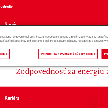
ostredie
Servis
správne fungovanie našej stránky, prispôsobenie obsahu a reklám, poskytovanie funkcií so
oužívaní našej stránky tiež zdieľame s našimi sociálnymi médiami, reklamnými a analytickými
ookie
Prijmite iba nevyhnutné súbory cookie
Pr
Zodpovednosť za energiu a
Kariéra