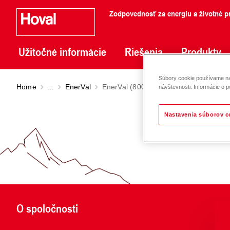
Zodpovednosť za energiu a životné pr
Užitočné informácie
Riešenia
Produkty
Súbory cookie používame na 
Home
...
EnerVal
EnerVal (800-2000)
návštevnosti. Informácie o p
Nastavenia súborov c
O spoločnosti