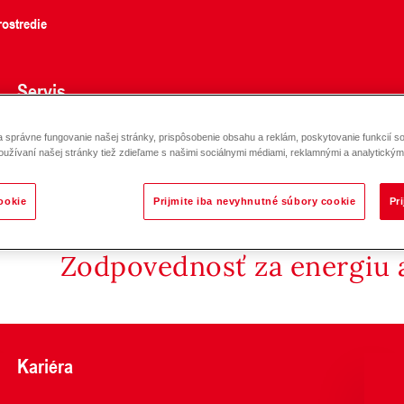
ostredie
Servis
správne fungovanie našej stránky, prispôsobenie obsahu a reklám, poskytovanie funkcií so
bez medi (6-10)-(6-50)
oužívaní našej stránky tiež zdieľame s našimi sociálnymi médiami, reklamnými a analytickými
ookie
Prijmite iba nevyhnutné súbory cookie
Pr
Zodpovednosť za energiu a
Kariéra