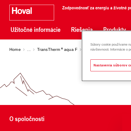
Zodpovednosť za energiu a životné pr
Užitočné informácie
Riešenia
Produkty
Súbory cookie používame na 
Home
...
TransTherm
aqua F
TransTherm
aqua F WT 
návštevnosti. Informácie o p
Nastavenia súborov c
O spoločnosti