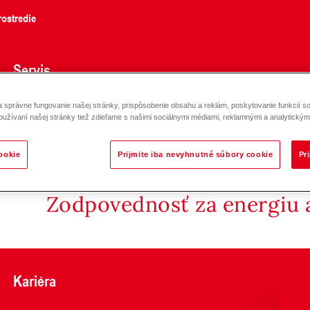
ostredie
Servis
správne fungovanie našej stránky, prispôsobenie obsahu a reklám, poskytovanie funkcií so
10)-(6-50)
oužívaní našej stránky tiež zdieľame s našimi sociálnymi médiami, reklamnými a analytickými
ookie
Prijmite iba nevyhnutné súbory cookie
Pr
Zodpovednosť za energiu a
Kariéra