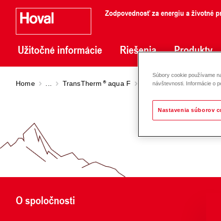
Zodpovednosť za energiu a životné pr
Užitočné informácie
Riešenia
Produkty
Súbory cookie používame na 
Home
...
TransTherm
aqua F
TransTherm
aqua F (6-
návštevnosti. Informácie o p
Nastavenia súborov c
O spoločnosti