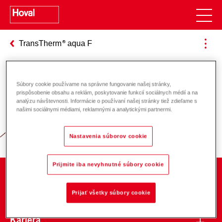
TransTherm
aqua F
Súbory cookie používame na správne fungovanie našej stránky,
Zodpovednosť za energiu a životné
prispôsobenie obsahu a reklám, poskytovanie funkcií sociálnych médií a na
analýzu návštevnosti. Informácie o používaní našej stránky tiež zdieľame s
prostredie
našimi sociálnymi médiami, reklamnými a analytickými partnermi.
Nastavenia súborov cookie
Prijmite iba nevyhnutné súbory cookie
O spoločnosti
Prijať všetky súbory cookie
Kariéra