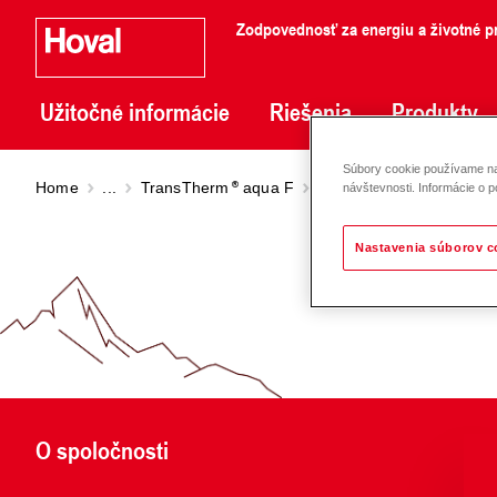
Zodpovednosť za energiu a životné pr
Užitočné informácie
Riešenia
Produkty
Súbory cookie používame na 
Home
...
TransTherm
aqua F
TransTherm
aqua FS be
návštevnosti. Informácie o p
Nastavenia súborov c
O spoločnosti