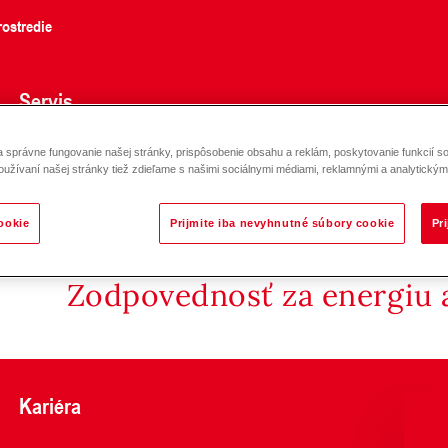
ostredie
Servis
správne fungovanie našej stránky, prispôsobenie obsahu a reklám, poskytovanie funkcií so
z medi (7-10)-(7-40)
oužívaní našej stránky tiež zdieľame s našimi sociálnymi médiami, reklamnými a analytickými
ookie
Prijmite iba nevyhnutné súbory cookie
Pr
Zodpovednosť za energiu a
Kariéra