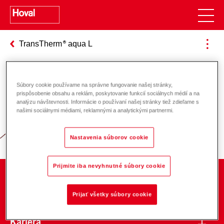
TransTherm
aqua L
Súbory cookie používame na správne fungovanie našej stránky,
Zodpovednosť za energiu a životné
prispôsobenie obsahu a reklám, poskytovanie funkcií sociálnych médií a na
analýzu návštevnosti. Informácie o používaní našej stránky tiež zdieľame s
prostredie
našimi sociálnymi médiami, reklamnými a analytickými partnermi.
Nastavenia súborov cookie
Prijmite iba nevyhnutné súbory cookie
O spoločnosti
Prijať všetky súbory cookie
Kariéra