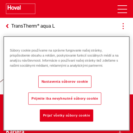
TransTherm
aqua L
Súbory cookie používame na správne fungovanie našej stránky,
Zodpovednosť za energiu a životné
prispôsobenie obsahu a reklám, poskytovanie funkcií sociálnych médií a na
analýzu návštevnosti. Informácie o používaní našej stránky tiež zdieľame s
prostredie
našimi sociálnymi médiami, reklamnými a analytickými partnermi.
Nastavenia súborov cookie
Prijmite iba nevyhnutné súbory cookie
O spoločnosti
Prijať všetky súbory cookie
Kariéra