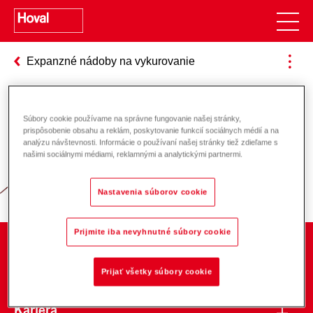
Expanzné nádoby na vykurovanie
Súbory cookie používame na správne fungovanie našej stránky,
Zodpovednosť za energiu a životné
prispôsobenie obsahu a reklám, poskytovanie funkcií sociálnych médií a na
analýzu návštevnosti. Informácie o používaní našej stránky tiež zdieľame s
prostredie
našimi sociálnymi médiami, reklamnými a analytickými partnermi.
Nastavenia súborov cookie
Prijmite iba nevyhnutné súbory cookie
O spoločnosti
Prijať všetky súbory cookie
Kariéra