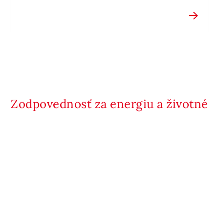
Zodpovednosť za energiu a životné
Telefónne kontakty
Kontaktujte nás
prostredie
O spoločnosti