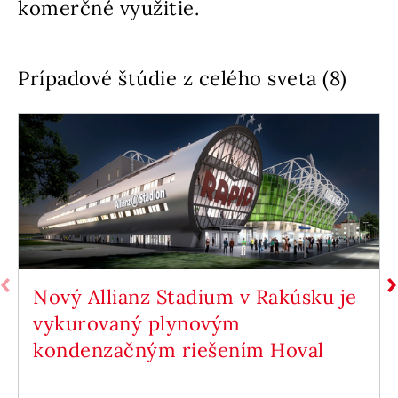
komerčné využitie.
Prípadové štúdie z celého sveta (8)
Nový Allianz Stadium v ​​Rakúsku je
vykurovaný plynovým
kondenzačným riešením Hoval