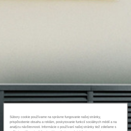
Súbory cookie používame na správne fungovanie našej stránky,
prispôsobenie obsahu a reklám, poskytovanie funkcií sociálnych médií a na
analýzu návštevnosti. Informácie o používaní našej stránky tiež zdieľame s