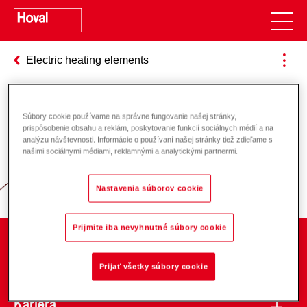
Electric heating elements
Súbory cookie používame na správne fungovanie našej stránky,
Zodpovednosť za energiu a životné
prispôsobenie obsahu a reklám, poskytovanie funkcií sociálnych médií a na
analýzu návštevnosti. Informácie o používaní našej stránky tiež zdieľame s
prostredie
našimi sociálnymi médiami, reklamnými a analytickými partnermi.
Nastavenia súborov cookie
Prijmite iba nevyhnutné súbory cookie
O spoločnosti
Prijať všetky súbory cookie
Kariéra