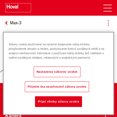
Max-3
Súbory cookie používame na správne fungovanie našej stránky,
Zodpovednosť za energiu a životné
prispôsobenie obsahu a reklám, poskytovanie funkcií sociálnych médií a na
analýzu návštevnosti. Informácie o používaní našej stránky tiež zdieľame s
prostredie
našimi sociálnymi médiami, reklamnými a analytickými partnermi.
Nastavenia súborov cookie
Prijmite iba nevyhnutné súbory cookie
O spoločnosti
Prijať všetky súbory cookie
Kariéra