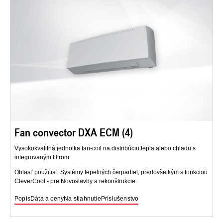
Fan convector DXA ECM (4)
Vysokokvalitná jednotka fan-coil na distribúciu tepla alebo chladu s
integrovaným filtrom.
Oblasť použitia:: Systémy tepelných čerpadiel, predovšetkým s funkciou
CleverCool - pre Novostavby a rekonštrukcie.
Popis
Dáta a ceny
Na stiahnutie
Príslušenstvo