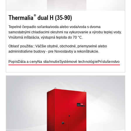
Thermalia
dual H (35-90)
Tepelné čerpadlo soľanka/voda alebo voda/voda s dvoma
samostatnými chladiacimi okruhmi na vykurovanie a výrobu teplej vody.
Vnútorná inštalácia, výstupná teplota do 70 °C.
Oblasť použitia:: Väčšie obytné, obchodné, priemyselné alebo
administratívne budovy - pre Novostavby a rekonštrukcie.
Popis
Dáta a ceny
Na stiahnutie
Systémové technológie
Príslušenstvo