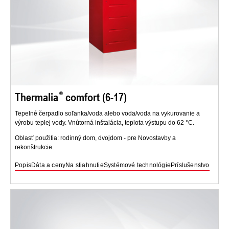
Thermalia
comfort (6-17)
Tepelné čerpadlo soľanka/voda alebo voda/voda na vykurovanie a
výrobu teplej vody. Vnútorná inštalácia, teplota výstupu do 62 °C.
Oblasť použitia: rodinný dom, dvojdom - pre Novostavby a
rekonštrukcie.
Popis
Dáta a ceny
Na stiahnutie
Systémové technológie
Príslušenstvo