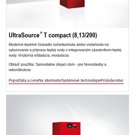
UltraSource
T compact (8,13/200)
Moderné tepelné čerpadlo soľanka/voda alebo voda/voda na
vykurovanie a prípravu teplej vody s integrovaným zásobníkom teplej
vody. Vnútorná inštalácia, modulácia.
Oblasť použitia: Samostatne stojaci dom - pre Novostavby a
rekonštrukcie.
Popis
Dáta a ceny
Na stiahnutie
Systémové technológie
Príslušenstvo