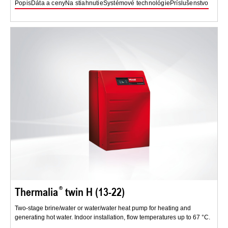
Popis
Dáta a ceny
Na stiahnutie
Systémové technológie
Príslušenstvo
Thermalia
twin H (13-22)
Two-stage brine/water or water/water heat pump for heating and
generating hot water. Indoor installation, flow temperatures up to 67 °C.