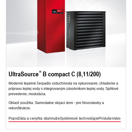
UltraSource
B compact C (8,11/200)
Moderné tepelné čerpadlo vzduch/voda na vykurovanie, chladenie a
prípravu teplej vody s integrovaným zásobníkom teplej vody. Splitové
prevedenie, modulácia.
Oblasť použitia: Samostatne stojaci dom - pre Novostavby a
rekonštrukcie.
Popis
Dáta a ceny
Na stiahnutie
Systémové technológie
Príslušenstvo