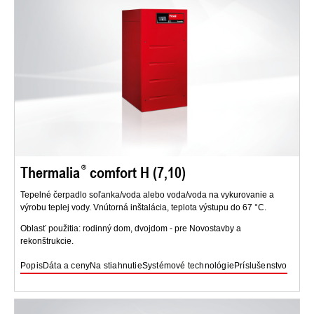
Thermalia
comfort H (7,10)
Tepelné čerpadlo soľanka/voda alebo voda/voda na vykurovanie a
výrobu teplej vody. Vnútorná inštalácia, teplota výstupu do 67 °C.
Oblasť použitia: rodinný dom, dvojdom - pre Novostavby a
rekonštrukcie.
Popis
Dáta a ceny
Na stiahnutie
Systémové technológie
Príslušenstvo