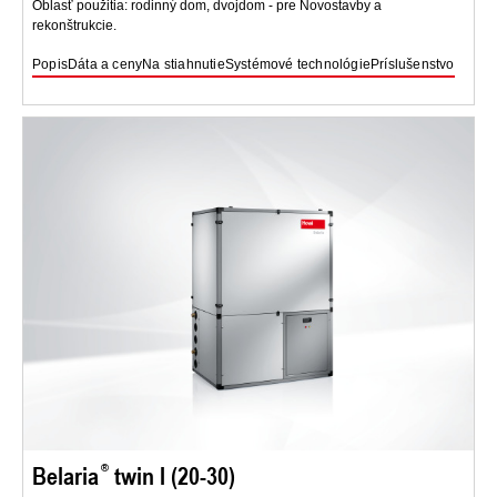
Oblasť použitia: rodinný dom, dvojdom - pre Novostavby a
rekonštrukcie.
Popis
Dáta a ceny
Na stiahnutie
Systémové technológie
Príslušenstvo
Belaria
twin I (20-30)