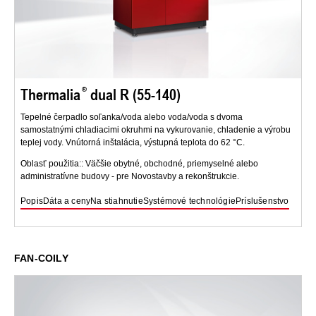
Thermalia
dual R (55-140)
Tepelné čerpadlo soľanka/voda alebo voda/voda s dvoma
samostatnými chladiacimi okruhmi na vykurovanie, chladenie a výrobu
teplej vody. Vnútorná inštalácia, výstupná teplota do 62 °C.
Oblasť použitia:: Väčšie obytné, obchodné, priemyselné alebo
administratívne budovy - pre Novostavby a rekonštrukcie.
Popis
Dáta a ceny
Na stiahnutie
Systémové technológie
Príslušenstvo
FAN-COILY