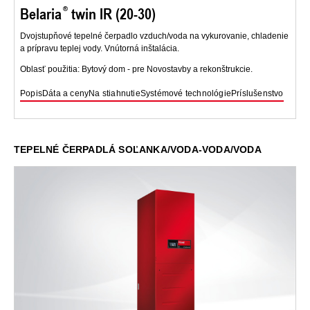
Belaria
twin IR (20-30)
Dvojstupňové tepelné čerpadlo vzduch/voda na vykurovanie, chladenie
a prípravu teplej vody. Vnútorná inštalácia.
Oblasť použitia: Bytový dom - pre Novostavby a rekonštrukcie.
Popis
Dáta a ceny
Na stiahnutie
Systémové technológie
Príslušenstvo
TEPELNÉ ČERPADLÁ SOĽANKA/VODA-VODA/VODA