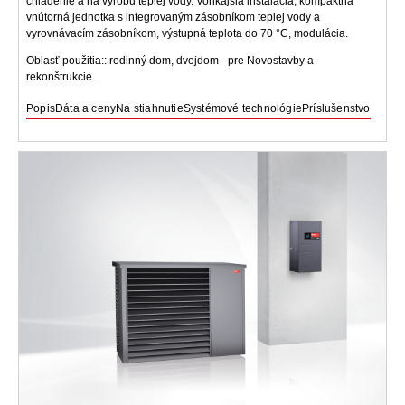
chladenie a na výrobu teplej vody. Vonkajšia inštalácia, kompaktná
vnútorná jednotka s integrovaným zásobníkom teplej vody a
vyrovnávacím zásobníkom, výstupná teplota do 70 °C, modulácia.
Oblasť použitia:: rodinný dom, dvojdom - pre Novostavby a
rekonštrukcie.
Popis
Dáta a ceny
Na stiahnutie
Systémové technológie
Príslušenstvo