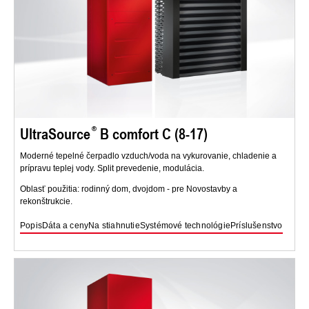
UltraSource
B comfort C (8-17)
Moderné tepelné čerpadlo vzduch/voda na vykurovanie, chladenie a
prípravu teplej vody. Split prevedenie, modulácia.
Oblasť použitia: rodinný dom, dvojdom - pre Novostavby a
rekonštrukcie.
Popis
Dáta a ceny
Na stiahnutie
Systémové technológie
Príslušenstvo