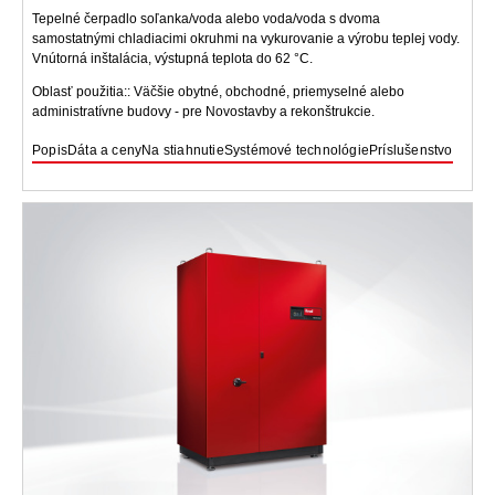
Tepelné čerpadlo soľanka/voda alebo voda/voda s dvoma
samostatnými chladiacimi okruhmi na vykurovanie a výrobu teplej vody.
Vnútorná inštalácia, výstupná teplota do 62 °C.
Oblasť použitia:: Väčšie obytné, obchodné, priemyselné alebo
administratívne budovy - pre Novostavby a rekonštrukcie.
Popis
Dáta a ceny
Na stiahnutie
Systémové technológie
Príslušenstvo