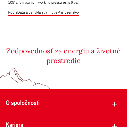
105°and maximum working pressures is 6 bar.
Popis
Dáta a ceny
Na stiahnutie
Príslušenstvo
Zodpovednosť za energiu a životné
prostredie
O spoločnosti
Kariéra