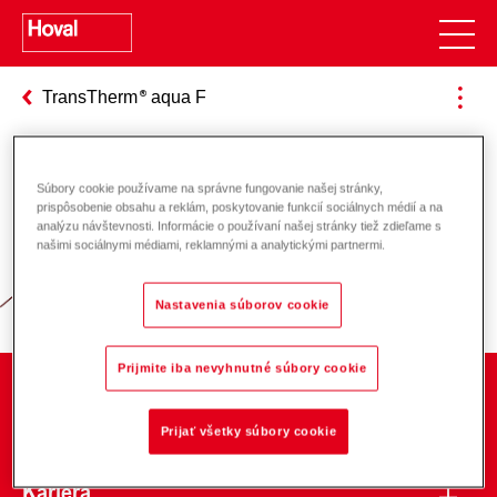
TransTherm
aqua F
Súbory cookie používame na správne fungovanie našej stránky,
Zodpovednosť za energiu a životné
prispôsobenie obsahu a reklám, poskytovanie funkcií sociálnych médií a na
analýzu návštevnosti. Informácie o používaní našej stránky tiež zdieľame s
prostredie
našimi sociálnymi médiami, reklamnými a analytickými partnermi.
Nastavenia súborov cookie
Prijmite iba nevyhnutné súbory cookie
O spoločnosti
Prijať všetky súbory cookie
Kariéra