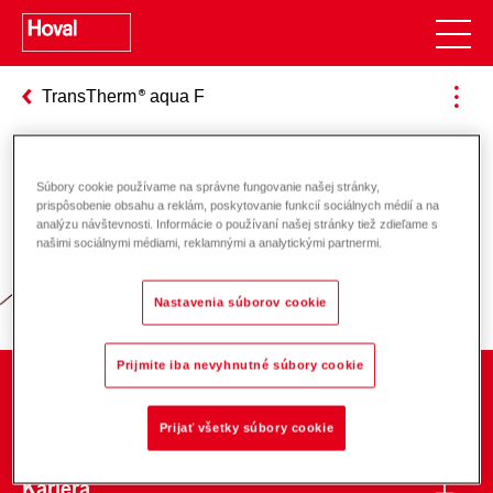
TransTherm
aqua F
Súbory cookie používame na správne fungovanie našej stránky,
Zodpovednosť za energiu a životné
prispôsobenie obsahu a reklám, poskytovanie funkcií sociálnych médií a na
analýzu návštevnosti. Informácie o používaní našej stránky tiež zdieľame s
prostredie
našimi sociálnymi médiami, reklamnými a analytickými partnermi.
Nastavenia súborov cookie
Prijmite iba nevyhnutné súbory cookie
O spoločnosti
Prijať všetky súbory cookie
Kariéra