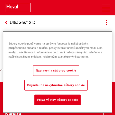
UltraGas
2 D
Súbory cookie používame na správne fungovanie našej stránky,
Zodpovednosť za energiu a životné
prispôsobenie obsahu a reklám, poskytovanie funkcií sociálnych médií a na
analýzu návštevnosti. Informácie o používaní našej stránky tiež zdieľame s
prostredie
našimi sociálnymi médiami, reklamnými a analytickými partnermi.
Nastavenia súborov cookie
Prijmite iba nevyhnutné súbory cookie
O spoločnosti
Prijať všetky súbory cookie
Kariéra