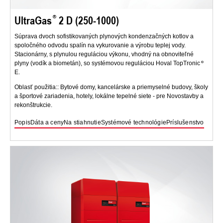
UltraGas
2 D (250-1000)
Súprava dvoch sofistikovaných plynových kondenzačných kotlov a
spoločného odvodu spalín na vykurovanie a výrobu teplej vody.
Stacionárny, s plynulou reguláciou výkonu, vhodný na obnoviteľné
plyny (vodík a biometán), so systémovou reguláciou Hoval TopTronic
E.
Oblasť použitia:: Bytové domy, kancelárske a priemyselné budovy, školy
a športové zariadenia, hotely, lokálne tepelné siete - pre Novostavby a
rekonštrukcie.
Popis
Dáta a ceny
Na stiahnutie
Systémové technológie
Príslušenstvo