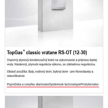
TopGas
classic vrátane RS-OT (12-30)
Úsporný plynový kondenzačný kotol na vykurovanie a prípravu teplej
vody. Nástenný, plynulá regulácia výkonu, so základnou reguláciou.
Oblasť použitia: Byty, rodinný dom, bytový dom - pre Novostavby a
rekonštrukcie.
Popis
Dáta a ceny
Na stiahnutie
Systémové technológie
Príslušenstvo