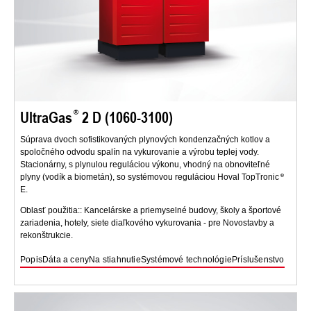
UltraGas
2 D (1060-3100)
Súprava dvoch sofistikovaných plynových kondenzačných kotlov a
spoločného odvodu spalín na vykurovanie a výrobu teplej vody.
Stacionárny, s plynulou reguláciou výkonu, vhodný na obnoviteľné
plyny (vodík a biometán), so systémovou reguláciou Hoval TopTronic
E.
Oblasť použitia:: Kancelárske a priemyselné budovy, školy a športové
zariadenia, hotely, siete diaľkového vykurovania - pre Novostavby a
rekonštrukcie.
Popis
Dáta a ceny
Na stiahnutie
Systémové technológie
Príslušenstvo