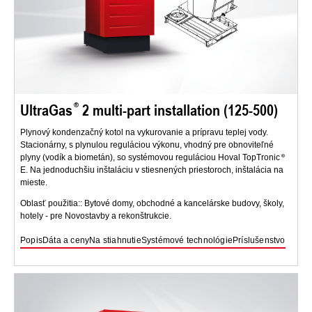
UltraGas
2 multi-part installation (125-500)
Plynový kondenzačný kotol na vykurovanie a prípravu teplej vody.
Stacionárny, s plynulou reguláciou výkonu, vhodný pre obnoviteľné
plyny (vodík a biometán), so systémovou reguláciou Hoval TopTronic
E. Na jednoduchšiu inštaláciu v stiesnených priestoroch, inštalácia na
mieste.
Oblasť použitia:: Bytové domy, obchodné a kancelárske budovy, školy,
hotely - pre Novostavby a rekonštrukcie.
Popis
Dáta a ceny
Na stiahnutie
Systémové technológie
Príslušenstvo