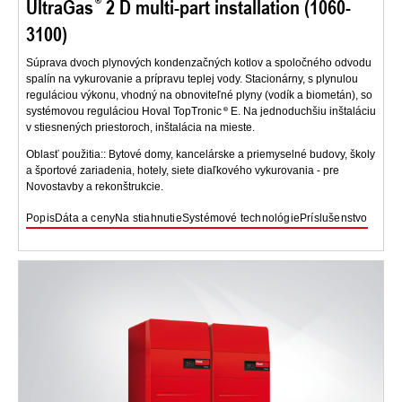
UltraGas
2 D multi-part installation (1060-
3100)
Súprava dvoch plynových kondenzačných kotlov a spoločného odvodu
spalín na vykurovanie a prípravu teplej vody. Stacionárny, s plynulou
reguláciou výkonu, vhodný na obnoviteľné plyny (vodík a biometán), so
systémovou reguláciou Hoval TopTronic
E. Na jednoduchšiu inštaláciu
v stiesnených priestoroch, inštalácia na mieste.
Oblasť použitia:: Bytové domy, kancelárske a priemyselné budovy, školy
a športové zariadenia, hotely, siete diaľkového vykurovania - pre
Novostavby a rekonštrukcie.
Popis
Dáta a ceny
Na stiahnutie
Systémové technológie
Príslušenstvo