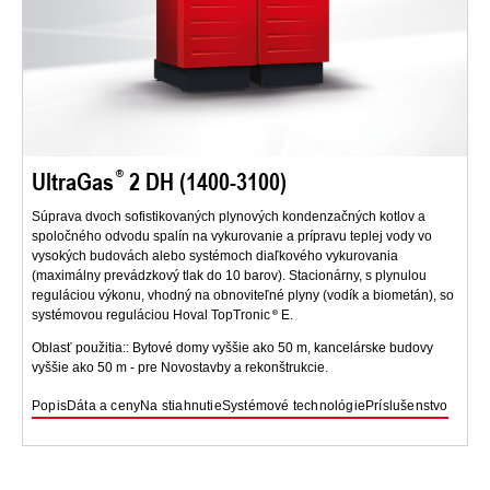
UltraGas
2 DH (1400-3100)
Súprava dvoch sofistikovaných plynových kondenzačných kotlov a
spoločného odvodu spalín na vykurovanie a prípravu teplej vody vo
vysokých budovách alebo systémoch diaľkového vykurovania
(maximálny prevádzkový tlak do 10 barov). Stacionárny, s plynulou
reguláciou výkonu, vhodný na obnoviteľné plyny (vodík a biometán), so
systémovou reguláciou Hoval TopTronic
E.
Oblasť použitia:: Bytové domy vyššie ako 50 m, kancelárske budovy
vyššie ako 50 m - pre Novostavby a rekonštrukcie.
Popis
Dáta a ceny
Na stiahnutie
Systémové technológie
Príslušenstvo