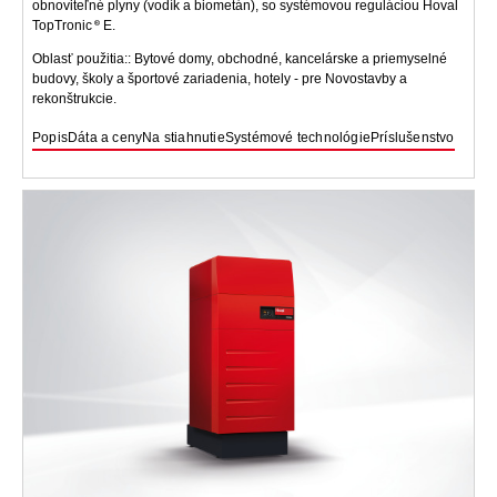
obnoviteľné plyny (vodík a biometán), so systémovou reguláciou Hoval
TopTronic
E.
Oblasť použitia:: Bytové domy, obchodné, kancelárske a priemyselné
budovy, školy a športové zariadenia, hotely - pre Novostavby a
rekonštrukcie.
Popis
Dáta a ceny
Na stiahnutie
Systémové technológie
Príslušenstvo