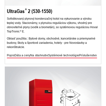
UltraGas
2 (530-1550)
Sofistikovaný plynový kondenzačný kotol na vykurovanie a výrobu
teplej vody. Stacionárny, s plynulou reguláciou výkonu, vhodný pre
obnoviteľné plyny (vodík a biometán), so systémovou reguláciou Hoval
TopTronic
E.
Oblasť použitia:: Bytové domy, obchodné, kancelárske a priemyselné
budovy, školy a športové zariadenia, hotely - pre Novostavby a
rekonštrukcie.
Popis
Dáta a ceny
Na stiahnutie
Systémové technológie
Príslušenstvo