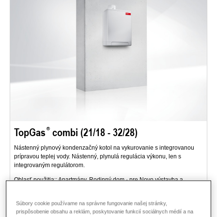
TopGas
combi (21/18 - 32/28)
Nástenný plynový kondenzačný kotol na vykurovanie s integrovanou
prípravou teplej vody. Nástenný, plynulá regulácia výkonu, len s
integrovaným regulátorom.
Oblasť použitia:: Apartmány, Rodinný dom - pre Novo výstavba a
renovácia.
Súbory cookie používame na správne fungovanie našej stránky,
Popis
Dáta a ceny
Na stiahnutie
Príslušenstvo
prispôsobenie obsahu a reklám, poskytovanie funkcií sociálnych médií a na