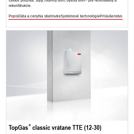
Oblasť použitia:: Byty, rodinný dom, bytový dom - pre Novostavby a
rekonštrukcie.
Popis
Dáta a ceny
Na stiahnutie
Systémové technológie
Príslušenstvo
TopGas
classic vrátane TTE (12-30)