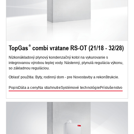
TopGas
combi vrátane RS-OT (21/18 - 32/28)
Nízkonákladový plynový kondenzačný kotol na vykurovanie s
integrovanou výrobou teplej vody. Nástenný, plynulá regulácia výkonu,
so základnou reguláciou.
Oblasť použitia: Byty, rodinný dom - pre Novostavby a rekonštrukcie.
Popis
Dáta a ceny
Na stiahnutie
Systémové technológie
Príslušenstvo