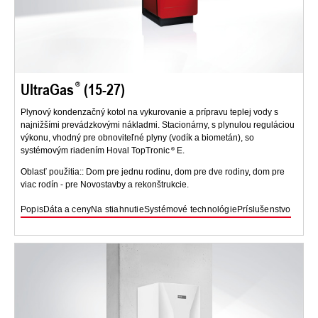
UltraGas
(15-27)
Plynový kondenzačný kotol na vykurovanie a prípravu teplej vody s
najnižšími prevádzkovými nákladmi. Stacionárny, s plynulou reguláciou
výkonu, vhodný pre obnoviteľné plyny (vodík a biometán), so
systémovým riadením Hoval TopTronic
E.
Oblasť použitia:: Dom pre jednu rodinu, dom pre dve rodiny, dom pre
viac rodín - pre Novostavby a rekonštrukcie.
Popis
Dáta a ceny
Na stiahnutie
Systémové technológie
Príslušenstvo