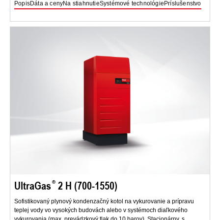
Popis
Dáta a ceny
Na stiahnutie
Systémové technológie
Príslušenstvo
UltraGas
2 H (700-1550)
Sofistikovaný plynový kondenzačný kotol na vykurovanie a prípravu
teplej vody vo vysokých budovách alebo v systémoch diaľkového
vykurovania (max. prevádzkový tlak do 10 barov). Stacionárny, s