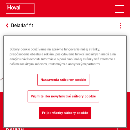
Belaria
fit
Súbory cookie používame na správne fungovanie našej stránky,
Zodpovednosť za energiu a životné
prispôsobenie obsahu a reklám, poskytovanie funkcií sociálnych médií a na
analýzu návštevnosti. Informácie o používaní našej stránky tiež zdieľame s
prostredie
našimi sociálnymi médiami, reklamnými a analytickými partnermi.
Nastavenia súborov cookie
Prijmite iba nevyhnutné súbory cookie
O spoločnosti
Prijať všetky súbory cookie
Kariéra