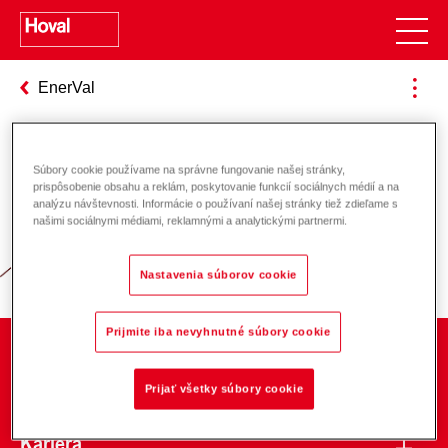
EnerVal
Súbory cookie používame na správne fungovanie našej stránky,
Zodpovednosť za energiu a životné
prispôsobenie obsahu a reklám, poskytovanie funkcií sociálnych médií a na
analýzu návštevnosti. Informácie o používaní našej stránky tiež zdieľame s
prostredie
našimi sociálnymi médiami, reklamnými a analytickými partnermi.
Nastavenia súborov cookie
Prijmite iba nevyhnutné súbory cookie
O spoločnosti
Prijať všetky súbory cookie
Kariéra