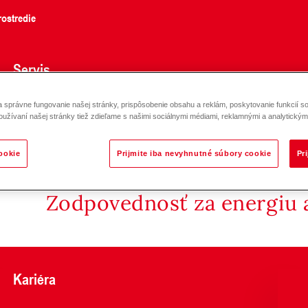
ostredie
Servis
správne fungovanie našej stránky, prispôsobenie obsahu a reklám, poskytovanie funkcií so
oužívaní našej stránky tiež zdieľame s našimi sociálnymi médiami, reklamnými a analytickými
ookie
Prijmite iba nevyhnutné súbory cookie
Pr
Zodpovednosť za energiu a
Kariéra