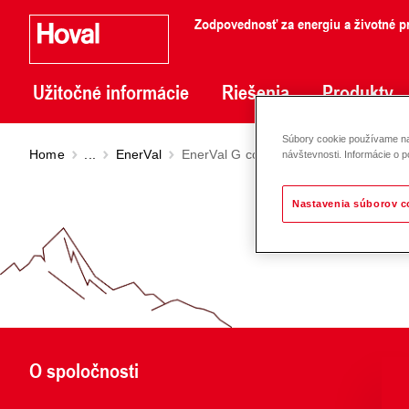
Zodpovednosť za energiu a životné pr
Užitočné informácie
Riešenia
Produkty
Súbory cookie používame na 
Home
...
EnerVal
EnerVal G cool (800-6000)
návštevnosti. Informácie o p
Nastavenia súborov c
O spoločnosti