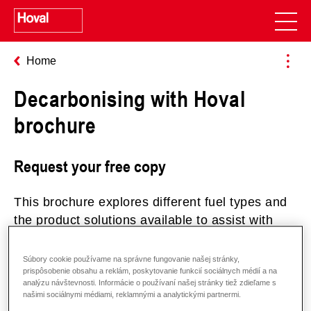
Home
Decarbonising with Hoval
brochure
Request your free copy
This brochure explores different fuel types and
the product solutions available to assist with
carbon reduction. Fill in your details below and
we will email you a copy.
Súbory cookie používame na správne fungovanie našej stránky,
prispôsobenie obsahu a reklám, poskytovanie funkcií sociálnych médií a na
analýzu návštevnosti. Informácie o používaní našej stránky tiež zdieľame s
našimi sociálnymi médiami, reklamnými a analytickými partnermi.