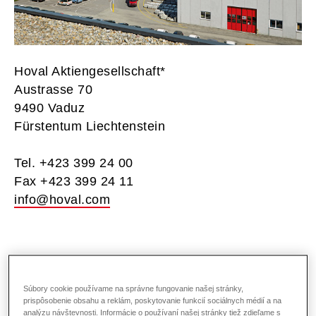
Hoval Aktiengesellschaft*
Austrasse 70
9490 Vaduz
Fürstentum Liechtenstein
Tel. +423 399 24 00
Fax +423 399 24 11
info@hoval.com
Spoločnosti Hoval v skratke
Súbory cookie používame na správne fungovanie našej stránky,
prispôsobenie obsahu a reklám, poskytovanie funkcií sociálnych médií a na
analýzu návštevnosti. Informácie o používaní našej stránky tiež zdieľame s