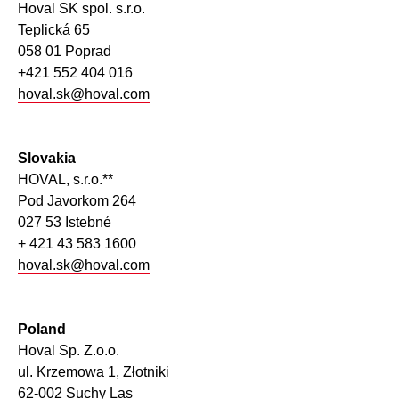
Hoval SK spol. s.r.o.
Teplická 65
058 01 Poprad
+421 552 404 016
hoval.sk@hoval.com
Slovakia
HOVAL, s.r.o.**
Pod Javorkom 264
027 53 Istebné
+ 421 43 583 1600
hoval.sk@hoval.com
Poland
Hoval Sp. Z.o.o.
ul. Krzemowa 1, Złotniki
62-002 Suchy Las