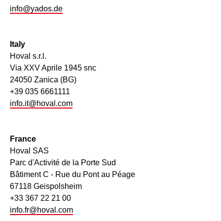
info@yados.de
Italy
Hoval s.r.l.
Via XXV Aprile 1945 snc
24050 Zanica (BG)
+39 035 6661111
info.it@hoval.com
France
Hoval SAS
Parc d'Activité de la Porte Sud
Bâtiment C - Rue du Pont au Péage
67118 Geispolsheim
+33 367 22 21 00
info.fr@hoval.com