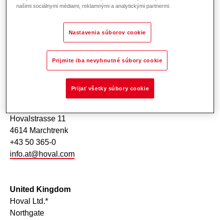
Switerland
našimi sociálnymi médiami, reklamnými a analytickými partnermi.
Hoval AG
General Wille-Strasse 201
Nastavenia súborov cookie
8706 Feldmeilen ZH
+41 44 925 6111
info.ch@hoval.com
Prijmite iba nevyhnutné súbory cookie
Prijať všetky súbory cookie
Austria
Hoval Gesellschaft m.b.H.
Hovalstrasse 11
4614 Marchtrenk
+43 50 365-0
info.at@hoval.com
United Kingdom
Hoval Ltd.*
Northgate