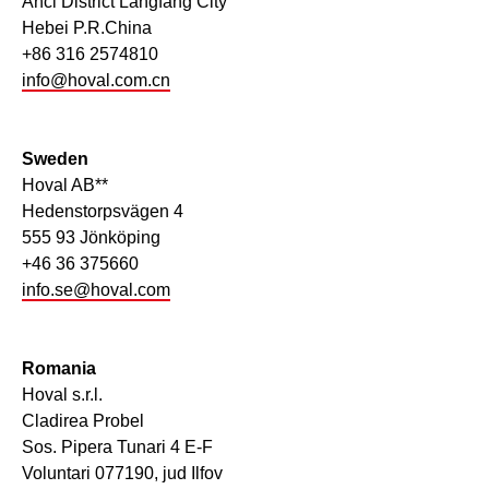
Anci District Langfang City
Hebei P.R.China
+86 316 2574810
info@hoval.com.cn
Sweden
Hoval AB**
Hedenstorpsvägen 4
555 93 Jönköping
+46 36 375660
info.se@hoval.com
Romania
Hoval s.r.l.
Cladirea Probel
Sos. Pipera Tunari 4 E-F
Voluntari 077190, jud Ilfov