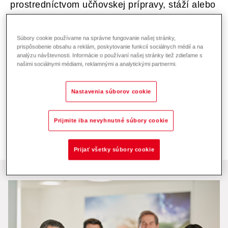
prostredníctvom učňovskej prípravy, stáží alebo
diplomových dizertácií po štúdiu alebo ako
skúsený odborník s rozsiahlymi zručnosťami.
Súbory cookie používame na správne fungovanie našej stránky,
Naša spoločnosť ponúka celý rad príležitostí.
prispôsobenie obsahu a reklám, poskytovanie funkcií sociálnych médií a na
analýzu návštevnosti. Informácie o používaní našej stránky tiež zdieľame s
Je len na vás, ktorou cestou sa pri kariére v
našimi sociálnymi médiami, reklamnými a analytickými partnermi.
Hoval Group vyberiete. Poskytneme vám
príležitosti a pomôžeme vám pri výbere
Nastavenia súborov cookie
správnej cesty.
Prijmite iba nevyhnutné súbory cookie
Prijať všetky súbory cookie