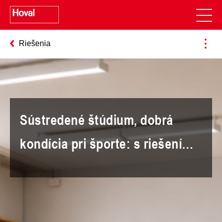
Riešenia
Sústredené štúdium, dobrá
kondícia pri športe: s riešením
vnútorného prostredia pre
školy a športové zariadenia