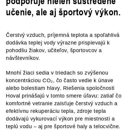
podporuje nielen sústredené
učenie, ale aj športový výkon.
Čerstvý vzduch, príjemná teplota a spoľahlivá
dodávka teplej vody výrazne prispievajú k
pohodliu žiakov, učiteľov, športovcov a
návštevníkov.
Mnohí žiaci sedia v triedach so zvýšenou
koncentráciou CO₂, čo často vedie k únave
alebo bolestiam hlavy. Riešenia spoločnosti
Hoval prinášajú v tomto smere úľavu: zatiaľ čo
komfortné vetranie zaisťuje čerstvý vzduch a
efektívnu rekuperáciu tepla, zdroje tepla
dodávajú vykurovací výkon pre miestnosti a
teplú vodu – aj pre športové haly a telocvične.