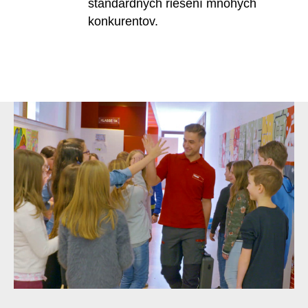
štandardných riešení mnohých
konkurentov.