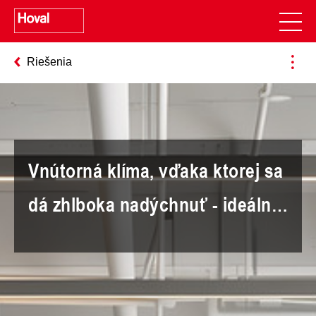
Riešenia
Vnútorná klíma, vďaka ktorej sa
dá zhlboka nadýchnuť - ideálne
vykurovanie pre vašu
kanceláriu