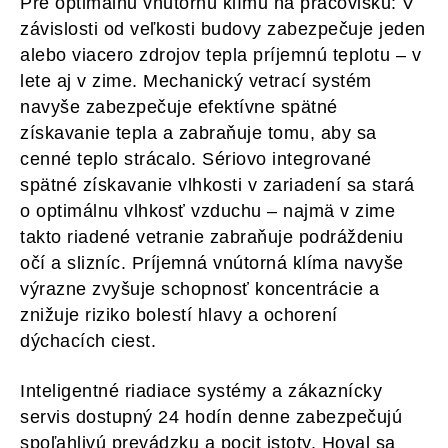
Pre optimálnu vnútornú klímu na pracovisku: V
závislosti od veľkosti budovy zabezpečuje jeden
alebo viacero zdrojov tepla príjemnú teplotu – v
lete aj v zime. Mechanický vetrací systém
navyše zabezpečuje efektívne spätné
získavanie tepla a zabraňuje tomu, aby sa
cenné teplo strácalo. Sériovo integrované
spätné získavanie vlhkosti v zariadení sa stará
o optimálnu vlhkosť vzduchu – najmä v zime
takto riadené vetranie zabraňuje podráždeniu
očí a slizníc. Príjemná vnútorná klíma navyše
výrazne zvyšuje schopnosť koncentrácie a
znižuje riziko bolestí hlavy a ochorení
dýchacích ciest.
Inteligentné riadiace systémy a zákaznícky
servis dostupný 24 hodín denne zabezpečujú
spoľahlivú prevádzku a pocit istoty. Hoval sa