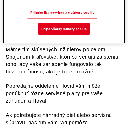
Prenechajte údržbu vášho zariadenia Hoval
Prijmite iba nevyhnutné súbory cookie
odborníkom. So službami Hoval môžete
plánovať dopredu s vedomím, že váš systém
Prijať všetky súbory cookie
funguje dobre a že jeho životnosť je predĺžená.
Máme tím skúsených inžinierov po celom
Spojenom kráľovstve, ktorí sa venujú zaisteniu
toho, aby vaše zariadenie fungovalo tak
bezproblémovo, ako je to len možné.
Popredajné oddelenie Hoval vám môže
ponúknuť rôzne servisné plány pre vaše
zariadenia Hoval.
Ak potrebujete náhradný diel alebo servisnú
súpravu, náš tím vám rád pomôže.