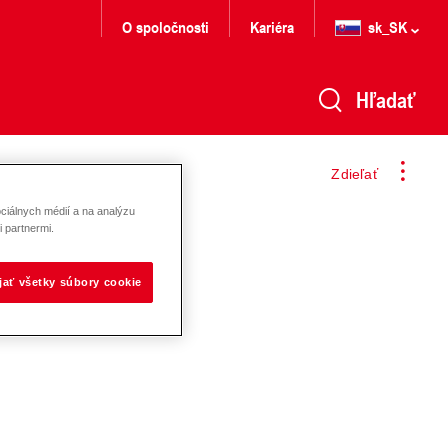
O spoločnosti
Kariéra
sk_SK
Hľadať
Zdieľať
ciálnych médií a na analýzu
 partnermi.
ijať všetky súbory cookie