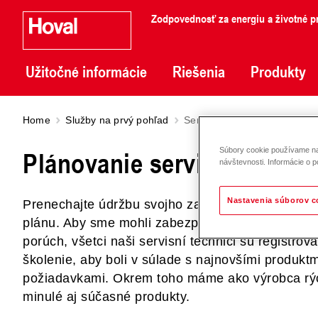
Zodpovednosť za energiu a životné pr
Užitočné informácie
Riešenia
Produkty
Home
Služby na prvý pohľad
Servisne planovanie
Plánovanie servisného zás
Súbory cookie používame na 
návštevnosti. Informácie o p
Nastavenia súborov c
Prenechajte údržbu svojho zariadenia Hoval odbo
plánu. Aby sme mohli zabezpečiť odborné uveden
porúch, všetci naši servisní technici sú registro
školenie, aby boli v súlade s najnovšími produkt
požiadavkami. Okrem toho máme ako výrobca rýc
minulé aj súčasné produkty.