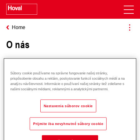
Home
O nás
Blog
Súbory cookie používame na správne fungovanie našej stránky,
prispôsobenie obsahu a reklám, poskytovanie funkcií sociálnych médií a na
analýzu návštevnosti. Informácie o používaní našej stránky tiež zdieľame s
našimi sociálnymi médiami, reklamnými a analytickými partnermi.
Novinky & Tlač
Nastavenia súborov cookie
Prijmite iba nevyhnutné súbory cookie
Referencie