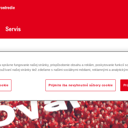
ostredie
Servis
správne fungovanie našej stránky, prispôsobenie obsahu a reklám, poskytovanie funkcií so
oužívaní našej stránky tiež zdieľame s našimi sociálnymi médiami, reklamnými a analytickými
ookie
Prijmite iba nevyhnutné súbory cookie
Pr