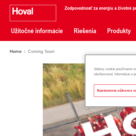
Zodpovednosť za energiu a životné pr
Užitočné informácie
Riešenia
Produkty
Home
Coming Soon
Súbory cookie používame na 
návštevnosti. Informácie o p
Nastavenia súborov c