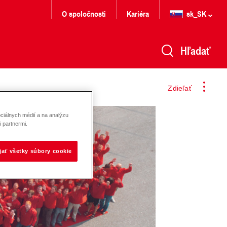
O spoločnosti
Kariéra
sk_SK
Hľadať
Zdieľať
ciálnych médií a na analýzu
 partnermi.
ijať všetky súbory cookie